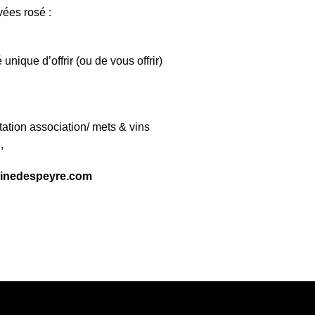
vées rosé :
ique d’offrir (ou de vous offrir)
tion association/ mets & vins
n,
inedespeyre.com