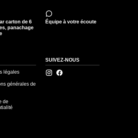
ar carton de 6
Équipe à votre écoute
les, panachage
e
SUIVEZ-NOUS
s légales
ons générales de
e de
tialité