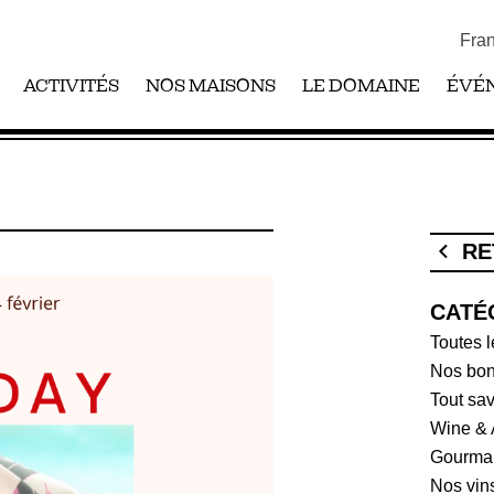
Fran
ACTIVITÉS
NOS MAISONS
LE DOMAINE
ÉVÉ
RE
CATÉ
Toutes l
Nos bon
Tout sav
Wine & 
Gourma
Nos vin